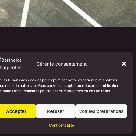
ur vos espaces extérieurs.
Gérer le consentement
rpentes répondent à une double
rs (zones de stationnement, aires de
us utilisons des cookies pour optimiser votre expérience et analyser
audience de notre site. Vous pouvez accepter ou refuser leur utilisation.
nt une structure solide et bien conçue.
rtaines fonctionnalités pourraient être affectées en cas de refus.
ovoltaïque, nos ombrières s’adaptent à
us-value à votre site : confort
Accepter
Refuser
Voir les préférences
 valorisation de votre espace.
Confidentialité
nction de vos contraintes techniques et