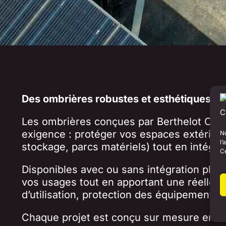
Des ombrières robustes et esthétiques po
Les ombrières conçues par Berthelot Cha
exigence : protéger vos espaces extérieu
No
l’
stockage, parcs matériels) tout en intégra
Ce
Disponibles avec ou sans intégration phot
vos usages tout en apportant une réelle pl
d’utilisation, protection des équipements,
Chaque projet est conçu sur mesure en fo